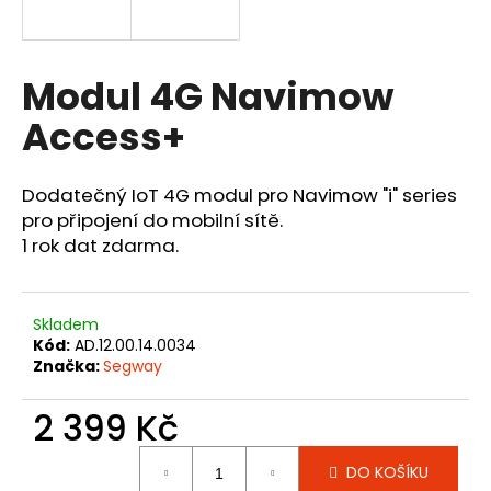
a
j
Přihlášení
í
Modul 4G Navimow
t
Access+
?
Dodatečný IoT 4G modul pro Navimow "i" series
pro připojení do mobilní sítě.
1 rok dat zdarma.
HLEDAT
Skladem
Kód:
AD.12.00.14.0034
D
Značka:
Segway
o
p
2 399 Kč
o
r
Měrná
u
DO KOŠÍKU
cena: