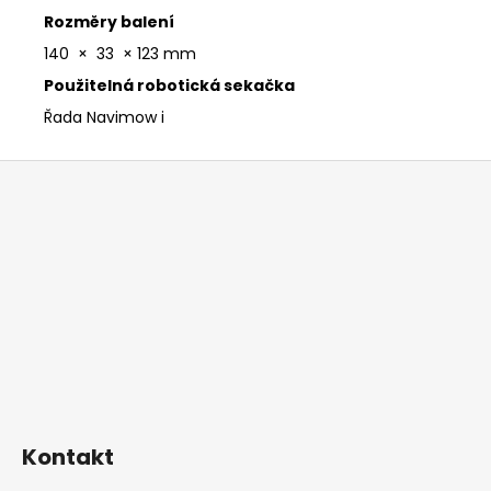
Rozměry balení
140
×
33
×
123 mm
Použitelná robotická sekačka
Řada Navimow i
Z
á
p
a
t
í
Kontakt