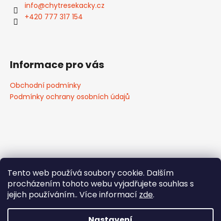
info
@
chytresekacky.cz
+420 777 317 154
Informace pro vás
Obchodní podmínky
Podmínky ochrany osobních údajů
Tento web používá soubory cookie. Dalším
procházením tohoto webu vyjadřujete souhlas s
jejich používáním.. Více informací
zde
.
Potřebujete poradit?
Zavolejte
nám:
777 317 154
nebo
777 323
Nastavení