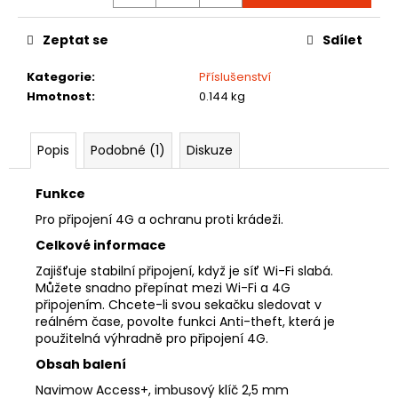
č
u
j
Zeptat se
Sdílet
e
Kategorie
:
Příslušenství
m
Hmotnost
:
0.144 kg
e
Popis
Podobné (1)
Diskuze
NAVIMOW
X430E
68
Funkce
990
Pro připojení 4G a ochranu proti krádeži.
Kč
Celkové informace
Zajišťuje stabilní připojení, když je síť Wi-Fi slabá.
Můžete snadno přepínat mezi Wi-Fi a 4G
připojením. Chcete-li svou sekačku sledovat v
reálném čase, povolte funkci Anti-theft, která je
použitelná výhradně pro připojení 4G.
Obsah balení
Navimow Access+, imbusový klíč 2,5 mm