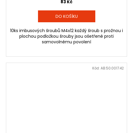
83 Kč
DO KOŠÍKU
10ks imbusových šroubů M4x12 každý šroub s prožnou i
plochou podložkou šrouby jsou ošetřené proti
samovolnému povolení
Kód:
AB.50.0017.42