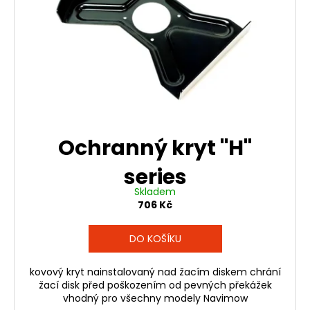
Ochranný kryt "H"
series
Skladem
706 Kč
DO KOŠÍKU
kovový kryt nainstalovaný nad žacím diskem chrání
žací disk před poškozením od pevných překážek
vhodný pro všechny modely Navimow