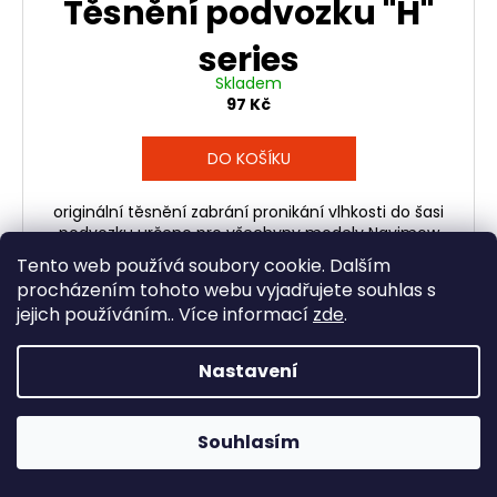
Těsnění podvozku "H"
series
Skladem
97 Kč
DO KOŠÍKU
originální těsnění zabrání pronikání vlhkosti do šasi
podvozku určeno pro všechyny modely Navimow
Tento web používá soubory cookie. Dalším
procházením tohoto webu vyjadřujete souhlas s
jejich používáním.. Více informací
zde
.
Kód:
AD.12.00.13.0011
Potřebujete poradit?
Zavolejte
nám:
777 317 154
nebo
777 323
Nastavení
583
Souhlasím