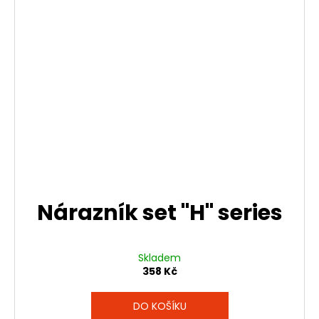
Nárazník set "H" series
Skladem
358 Kč
DO KOŠÍKU