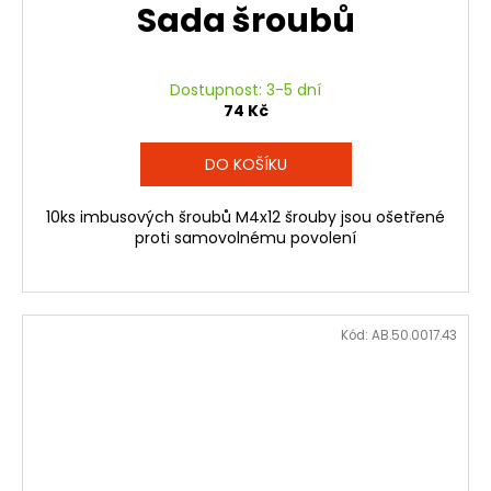
Sada šroubů
Dostupnost: 3-5 dní
74 Kč
DO KOŠÍKU
10ks imbusových šroubů M4x12 šrouby jsou ošetřené
proti samovolnému povolení
Kód:
AB.50.0017.43