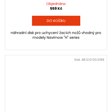
Objednáno
559 Kč
DO KOŠÍKU
náhradní disk pro uchycení žacích nožů vhodný pro
modely Navimow "H" series
Kód:
AB.12.01.00.0199