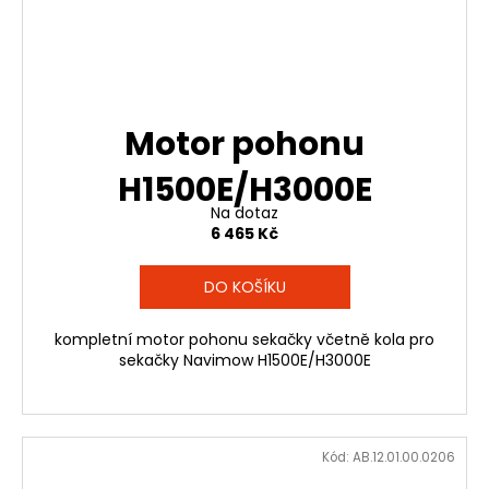
Motor pohonu
H1500E/H3000E
Na dotaz
6 465 Kč
DO KOŠÍKU
kompletní motor pohonu sekačky včetně kola pro
sekačky Navimow H1500E/H3000E
Kód:
AB.12.01.00.0206