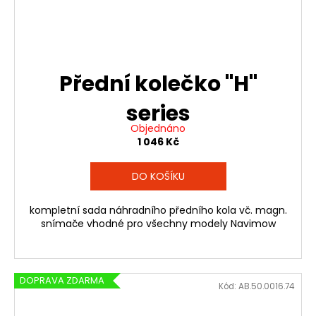
Přední kolečko "H"
series
Objednáno
1 046 Kč
DO KOŠÍKU
kompletní sada náhradního předního kola vč. magn.
snímače vhodné pro všechny modely Navimow
DOPRAVA ZDARMA
Kód:
AB.50.0016.74