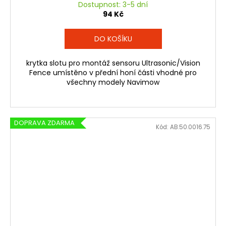
Dostupnost: 3-5 dní
94 Kč
DO KOŠÍKU
krytka slotu pro montáž sensoru Ultrasonic/Vision
Fence umístěno v přední honí části vhodné pro
všechny modely Navimow
DOPRAVA ZDARMA
Kód:
AB.50.0016.75