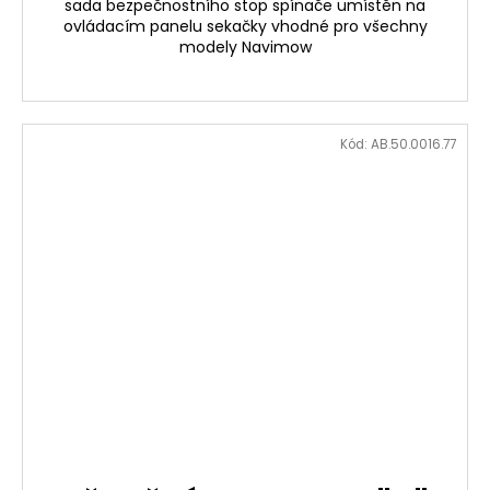
sada bezpečnostního stop spínače umístěn na
ovládacím panelu sekačky vhodné pro všechny
modely Navimow
Kód:
AB.50.0016.77