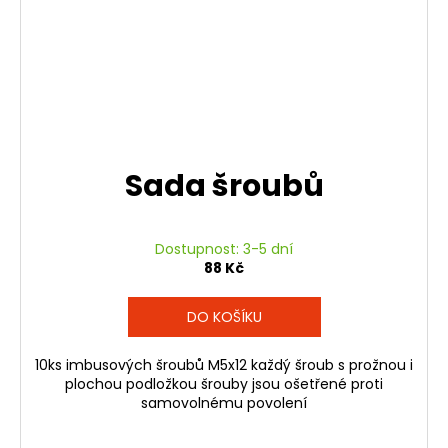
Sada šroubů
Dostupnost: 3-5 dní
88 Kč
DO KOŠÍKU
10ks imbusových šroubů M5x12 každý šroub s prožnou i
plochou podložkou šrouby jsou ošetřené proti
samovolnému povolení