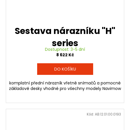
Sestava nárazníku "H"
series
Dostupnost: 3-5 dní
8 622 Kč
DO KOŠÍKU
komplatní přední nárazník vřetně snímačů a pomocné
základové desky vhodné pro všechny modely Navimow
Kód:
AB.12.01.00.0193