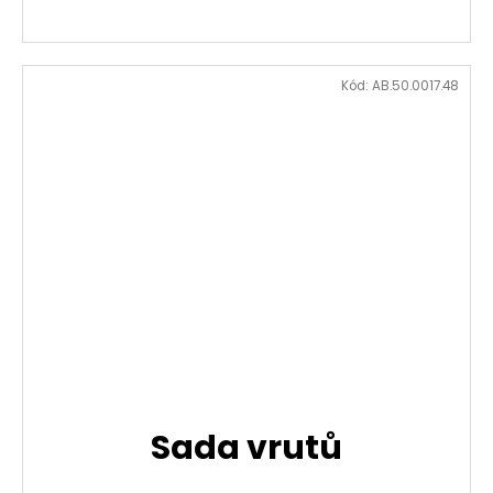
Kód:
AB.50.0017.48
Sada vrutů