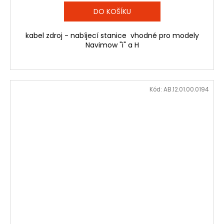
DO KOŠÍKU
kabel zdroj - nabíjecí stanice vhodné pro modely
Navimow "i" a H
Kód:
AB.12.01.00.0194