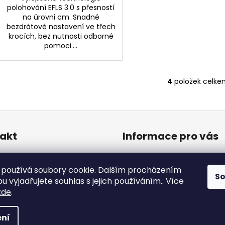
polohování EFLS 3.0 s přesností
na úrovni cm. Snadné
bezdrátové nastavení ve třech
krocích, bez nutnosti odborné
pomoci....
4
položek celke
O
v
l
á
d
akt
Informace pro vás
a
c
o
@
chytresekacky.cz
Obchodní podmínky
í
20 777 317 154
Podmínky ochrany osobní
používá soubory cookie. Dalším procházením
p
S
údajů
 vyjadřujete souhlas s jejich používáním.. Více
r
zde
.
v
k
gway Navimow
. Všechna práva vyhrazena.
ní
y