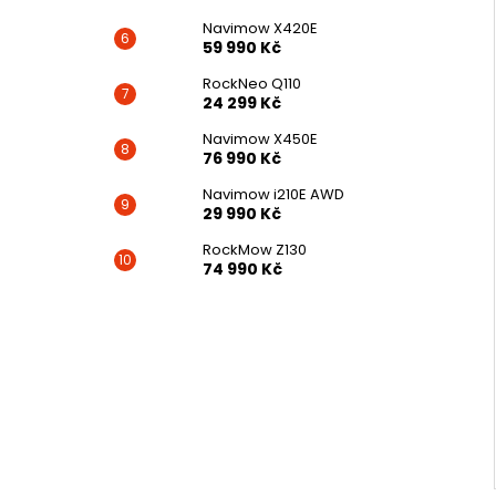
Navimow X420E
59 990 Kč
RockNeo Q110
24 299 Kč
Navimow X450E
76 990 Kč
Navimow i210E AWD
29 990 Kč
RockMow Z130
74 990 Kč