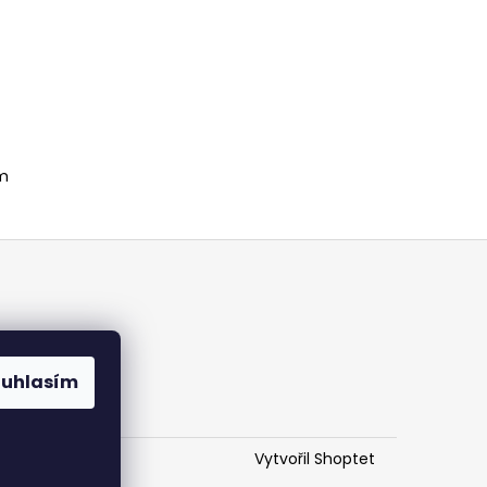
m
ch
ouhlasím
Vytvořil Shoptet