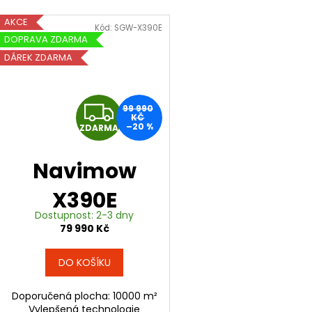
AKCE
Kód:
SGW-X390E
DOPRAVA ZDARMA
DÁREK ZDARMA
Z
99 990
KČ
–20 %
ZDARMA
D
A
Navimow
R
X390E
Dostupnost: 2-3 dny
M
79 990 Kč
A
DO KOŠÍKU
Doporučená plocha: 10000 m²
Vylepšená technologie