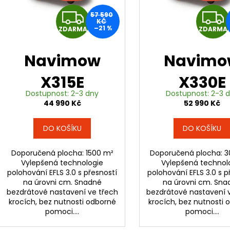
p
Z
57 590
r
KČ
–21 %
ZDARMA
ZDARMA
D
o
d
A
Navimow
Navimo
u
k
R
X315E
X330E
t
Dostupnost: 2-3 dny
Dostupnost: 2-3 
M
ů
44 990 Kč
52 990 Kč
A
DO KOŠÍKU
DO KOŠÍKU
Doporučená plocha: 1500 m²
Doporučená plocha: 
Vylepšená technologie
Vylepšená technol
polohování EFLS 3.0 s přesností
polohování EFLS 3.0 s p
na úrovni cm. Snadné
na úrovni cm. Sna
bezdrátové nastavení ve třech
bezdrátové nastavení 
krocích, bez nutnosti odborné
krocích, bez nutnosti
pomoci....
pomoci....