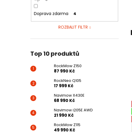
ROCKMOW Z150
l
87 990 Kč
Doprava zdarma
4
ROZBALIT FILTR
Top 10 produktů
RockMow Z150
87 990 Kč
RockNeo Q105
17 999 Kč
Navimow X430E
68 990 Kč
Navimow i205E AWD
21 990 Kč
RockMow Z115
49 990 Kč