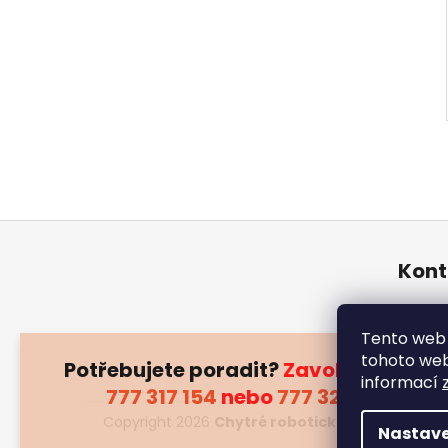
Z
á
Kont
p
a
inf
t
+4
Tento web 
í
tohoto webu
Potřebujete poradit?
Zavolejte nám:
informací
777 317 154
nebo
777 323 583
Copyright 2026
Chytré robotické sekačky Se
Nastave