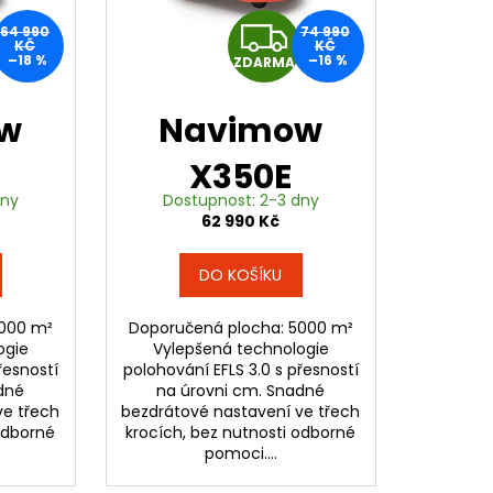
Z
Z
64 990
74 990
KČ
KČ
–18 %
–16 %
ZDARMA
D
D
A
A
w
Navimow
R
R
X350E
dny
Dostupnost: 2-3 dny
M
M
62 990 Kč
A
A
DO KOŠÍKU
3000 m²
Doporučená plocha: 5000 m²
ogie
Vylepšená technologie
řesností
polohování EFLS 3.0 s přesností
dné
na úrovni cm. Snadné
ve třech
bezdrátové nastavení ve třech
 odborné
krocích, bez nutnosti odborné
pomoci....