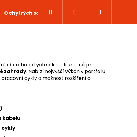
Hledat
Přihlášení
Nákupní
O chytrých sekačkách
Kontakty
košík
á řada robotických sekaček určená pro
lé zahrady
. Nabízí nejvyšší výkon v portfoliu
é pracovní cykly a možnost rozšíření o
)
Následující
o kabelu
 cykly