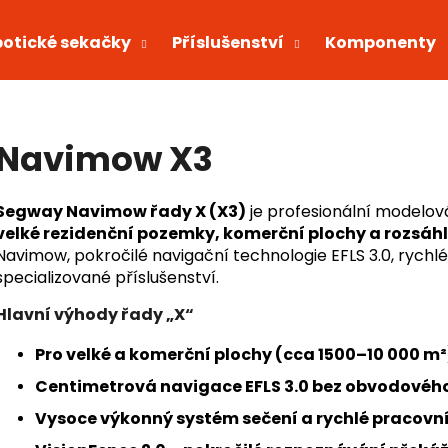
otické sekačky
Příslušenství
Komponenty
Co potřebujete najít?
Navimow X3
HLEDAT
Segway Navimow řady X (X3)
je profesionální modelov
velké rezidenční pozemky, komerční plochy a rozsáh
Navimow, pokročilé navigační technologie EFLS 3.0, rychl
Doporučujeme
specializované příslušenství.
Hlavní výhody řady „X“
Pro velké a komerční plochy (cca 1500–10 000 m²
Centimetrová navigace EFLS 3.0 bez obvodovéh
Vysoce výkonný systém sečení a rychlé pracovní