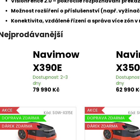
VisionFence 2.0 – pokročilé rozpoznávání překá
ROCKNEO Q105
NAVIMOW X430
17 999 Kč
68 990 Kč
Možnost rozšíření o příslušenství (např. vyžínač
Konektivita, vzdálené řízení a správa více zón v
Nejprodávanější
Navimow
Nav
X390E
X350
Dostupnost: 2-3
Dostupnost
dny
dny
79 990 Kč
62 990 K
V
AKCE
AKCE
ý
Kód:
SGW-X315E
Kód:
S
DOPRAVA ZDARMA
DOPRAVA ZDARMA
p
DÁREK ZDARMA
DÁREK ZDARMA
i
s