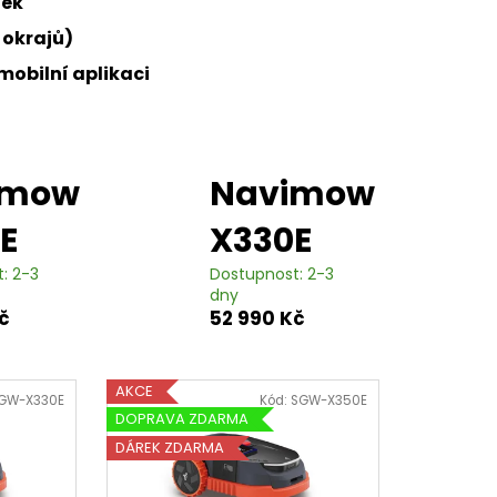
žek
E
 okrajů)
 mobilní aplikaci
imow
Navimow
E
X330E
: 2-3
Dostupnost: 2-3
dny
č
52 990 Kč
AKCE
GW-X330E
Kód:
SGW-X350E
DOPRAVA ZDARMA
DÁREK ZDARMA