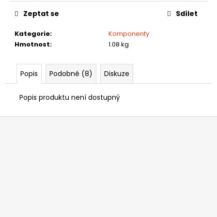
č
u
Zeptat se
Sdílet
j
e
Kategorie
:
Komponenty
m
Hmotnost
:
1.08 kg
e
Popis
Podobné (8)
Diskuze
NAVIMOW
X430E
Popis produktu není dostupný
68
990
Z
Kč
á
p
a
t
í