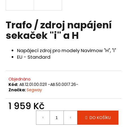
a
j
Přihlášení
í
Trafo / zdroj napájení
t
sekaček "i" a H
?
Napájecí zdroj pro modely Navimow "H", "i"
EU - Standard
HLEDAT
Objednáno
Kód:
AB.12.01.00.0211 -AB.50.0017.26-
D
Značka:
Segway
o
p
1 959 Kč
o
Měrná
r
DO KOŠÍKU
cena:
u