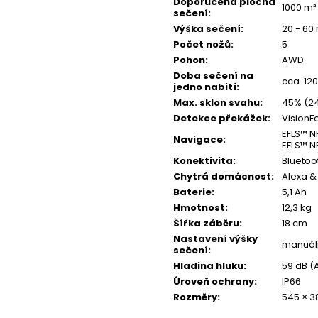
A
Doporučená plocha
1000 m²
sečení
:
Výška sečení
:
20 - 6
Počet nožů
:
5
Pohon
:
AWD
Doba sečení na
cca. 12
jedno nabití
:
Max. sklon svahu
:
45% (2
Detekce překážek
:
VisionF
EFLS™ N
Navigace
:
EFLS™ N
Konektivita
:
Bluetoo
Chytrá domácnost
:
Alexa 
Baterie
:
5,1 Ah
Hmotnost
:
12,3 kg
Šířka záběru
:
18 cm
Nastavení výšky
manuál
sečení
:
Hladina hluku
:
59 dB (
Úroveň ochrany
:
IP66
Rozměry
:
545 × 3