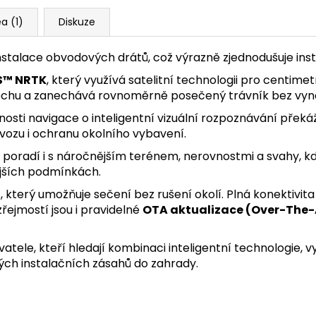
a (1)
Diskuze
instalace obvodových drátů, což výrazně zjednodušuje ins
S™ NRTK
, který využívá satelitní technologii pro centim
lochu a zanechává rovnoměrně posečený trávník bez vy
nosti navigace o inteligentní vizuální rozpoznávání pře
ovozu i ochranu okolního vybavení.
E poradí i s náročnějším terénem, nerovnostmi a svahy, kd
nějších podmínkách.
z
, který umožňuje sečení bez rušení okolí. Plná konektivit
řejmostí jsou i pravidelné
OTA aktualizace (Over-The-
atele, kteří hledají kombinaci inteligentní technologie, 
ých instalačních zásahů do zahrady.