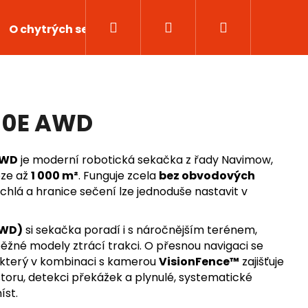
Hledat
Přihlášení
Nákupní
O chytrých sekačkách
Kontakty
košík
10E AWD
AWD
je moderní robotická sekačka z řady Navimow,
oze až
1 000 m²
. Funguje zcela
bez obvodových
rychlá a hranice sečení lze jednoduše nastavit v
AWD)
si sekačka poradí i s náročnějším terénem,
ěžné modely ztrácí trakci. O přesnou navigaci se
, který v kombinaci s kamerou
VisionFence™
zajišťuje
Následující
storu, detekci překážek a plynulé, systematické
íst.