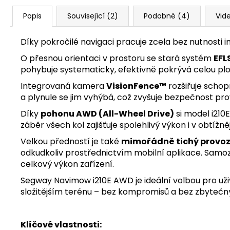
Popis
Související (2)
Podobné (4)
Vide
Díky pokročilé navigaci pracuje zcela bez nutnosti 
O přesnou orientaci v prostoru se stará systém
EFL
pohybuje systematicky, efektivně pokrývá celou p
Integrovaná kamera
VisionFence™
rozšiřuje schop
a plynule se jim vyhýbá, což zvyšuje bezpečnost pr
Díky
pohonu AWD (All-Wheel Drive)
si model i210
záběr všech kol zajišťuje spolehlivý výkon i v obtíž
Velkou předností je také
mimořádně tichý provo
odkudkoliv prostřednictvím mobilní aplikace. Samoz
celkový výkon zařízení.
Segway Navimow i210E AWD je ideální volbou pro uživ
složitějším terénu – bez kompromisů a bez zbytečn
Klíčové vlastnosti: