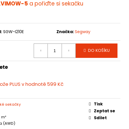
VIMOW-5
a pořiďte si sekačku
:
SGW-I210E
Značka:
Segway
DO KOŠÍKU
ete
nože PLUS
v hodnotě 599 Kč
Tisk
ké sekačky
Zeptat se
0 m²
Sdílet
a (AWD)