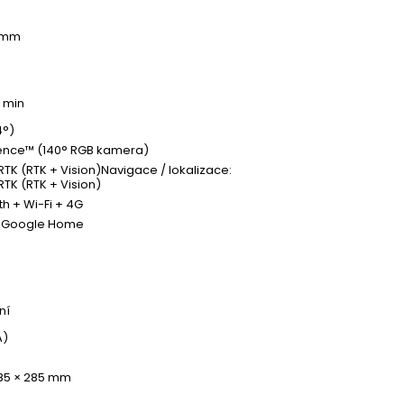
0 mm
0 min
4°)
ence™ (140° RGB kamera)
RTK (RTK + Vision)Navigace / lokalizace:
RTK (RTK + Vision)
th + Wi-Fi + 4G
& Google Home
ní
A)
85 × 285 mm