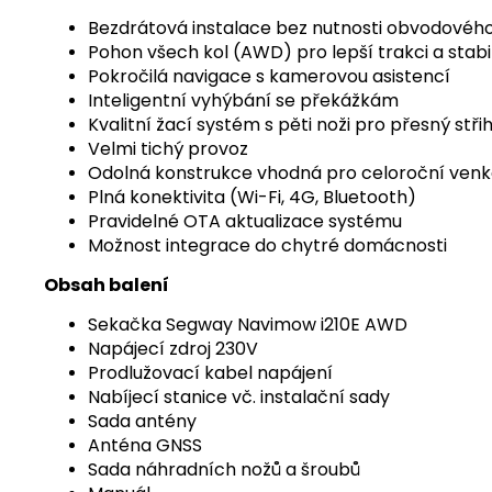
Bezdrátová instalace bez nutnosti obvodovéh
Pohon všech kol (AWD) pro lepší trakci a stabil
Pokročilá navigace s kamerovou asistencí
Inteligentní vyhýbání se překážkám
Kvalitní žací systém s pěti noži pro přesný stři
Velmi tichý provoz
Odolná konstrukce vhodná pro celoroční venko
Plná konektivita (Wi-Fi, 4G, Bluetooth)
Pravidelné OTA aktualizace systému
Možnost integrace do chytré domácnosti
Obsah balení
Sekačka Segway Navimow i210E AWD
Napájecí zdroj 230V
Prodlužovací kabel napájení
Nabíjecí stanice vč. instalační sady
Sada antény
Anténa GNSS
Sada náhradních nožů a šroubů