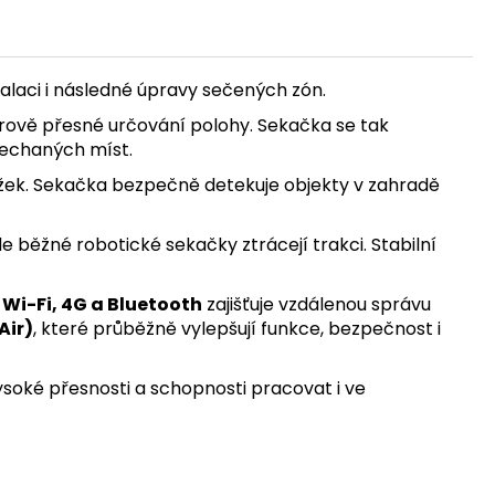
talaci i následné úpravy sečených zón.
etrově přesné určování polohy. Sekačka se tak
nechaných míst.
kážek. Sekačka bezpečně detekuje objekty v zahradě
e běžné robotické sekačky ztrácejí trakci. Stabilní
a
Wi-Fi, 4G a Bluetooth
zajišťuje vzdálenou správu
Air)
, které průběžně vylepšují funkce, bezpečnost i
vysoké přesnosti a schopnosti pracovat i ve