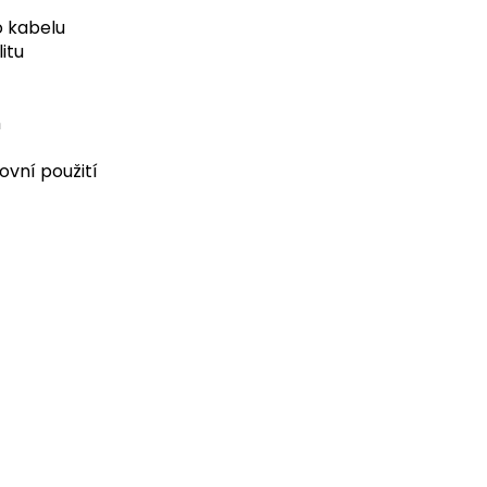
o kabelu
itu
h
vní použití