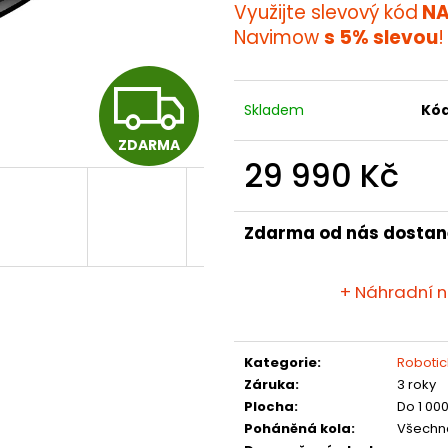
ROCKMOW Z150
ROCKNEO Q105
Využijte slevový kód
NA
87 990 Kč
17 999 Kč
Navimow
s 5% slevou
!
Z
Skladem
Kód
ZDARMA
D
29 990 Kč
Měrná
cena:
A
Zdarma od nás dostan
+ Náhradní 
R
M
Kategorie
:
Robotic
Záruka
:
3 roky
Plocha
:
Do 1 00
Poháněná kola
:
Všechn