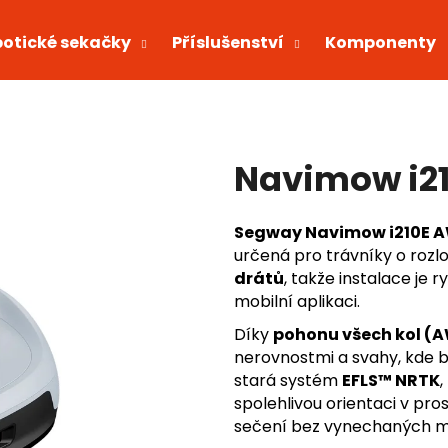
otické sekačky
Příslušenství
Komponenty
Co potřebujete najít?
Navimow i2
HLEDAT
Segway Navimow i210E 
určená pro trávníky o rozl
Doporučujeme
drátů
, takže instalace je 
mobilní aplikaci.
Díky
pohonu všech kol (
nerovnostmi a svahy, kde b
stará systém
EFLS™ NRTK
spolehlivou orientaci v pro
sečení bez vynechaných m