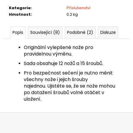
č
u
Kategorie
:
Příslušenství
j
Hmotnost
:
0.2 kg
e
m
Popis
Související (8)
Podobné (2)
Diskuze
e
Originální vylepšené n
ože pro
ROCKNEO
pravidelnou výměnu.
Q105
Sada obsahuje 12 nožů a 15 šroubů.
17
999
Pro bezpečnost sečení je nutno měnit
Kč
všechny nože i jejich šrouby
najednou. Ujistěte se, že se nože mohou
po dotažení šroubů volně otáčet v
uložení.
Z
á
p