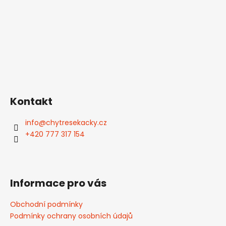
a
t
í
Kontakt
info
@
chytresekacky.cz
+420 777 317 154
Informace pro vás
Obchodní podmínky
Podmínky ochrany osobních údajů