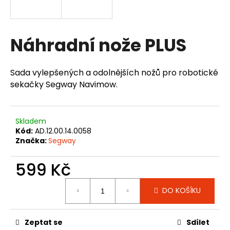
a
j
Přihlášení
í
Náhradní nože PLUS
t
?
Sada vylepšených a odolnějších nožů pro robotické
sekačky Segway Navimow.
HLEDAT
Skladem
Kód:
AD.12.00.14.0058
Značka:
Segway
D
599 Kč
o
Měrná
p
DO KOŠÍKU
cena:
o
r
u
Zeptat se
Sdílet