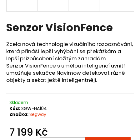
a
j
Přihlášení
í
Senzor VisionFence
t
?
Zcela nová technologie vizuálního rozpoznávání,
která přináší lepší vyhýbání se překážkám a
lepší přizpůsobení složitým zahradám.
Senzor VisionFence s umělou inteligencí uvnitř
umožňuje sekačce Navimow detekovat různé
HLEDAT
objekty a sekat ještě inteligentněji.
D
Skladem
o
Kód:
SGW-HA104
p
Značka:
Segway
o
r
7 199 Kč
u
Měrná