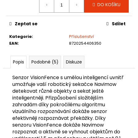
č
DO KOŠÍKU
cena:
u
j
e
Zeptat se
Sdílet
m
e
Kategorie
:
Příslušenství
EAN
:
8720254406350
NAVIMOW
I205E
Popis
Podobné (5)
Diskuze
AWD
21
990
Senzor VisionFence s umělou inteligencí uvnitř
Kč
umožňuje vaší robotický sekačce Navimow
detekovat různé objekty a sekat ještě
inteligentněji. Přizpůsobení složitějším
zahradám díky pokročilému algoritmu
vizuálního rozpoznávání dokáže senzor
efektivněji rozpoznávat překážky. Díky
senzoru VisionFence dokáže Navimow
rozpoznat a aktivně se vyhnout objektům do