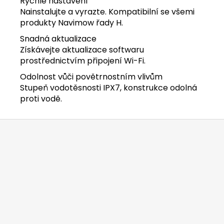
Rychlé nastavení
Nainstalujte a vyrazte. Kompatibilní se všemi
produkty Navimow řady H.
Snadná aktualizace
Získávejte aktualizace softwaru
prostřednictvím připojení Wi-Fi.
Odolnost vůči povětrnostním vlivům
Stupeň vodotěsnosti IPX7, konstrukce odolná
proti vodě.
Z
á
p
a
t
í