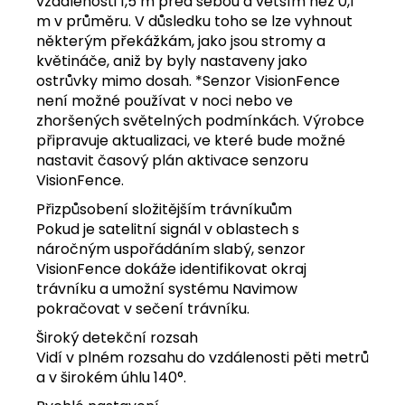
vzdálenosti 1,5 m před sebou a větším než 0,1
m v průměru. V důsledku toho se lze vyhnout
některým překážkám, jako jsou stromy a
květináče, aniž by byly nastaveny jako
ostrůvky mimo dosah. *Senzor VisionFence
není možné používat v noci nebo ve
zhoršených světelných podmínkách. Výrobce
připravuje aktualizaci, ve které bude možné
nastavit časový plán aktivace senzoru
VisionFence.
Přizpůsobení složitějším trávníkuům
Pokud je satelitní signál v oblastech s
náročným uspořádáním slabý, senzor
VisionFence dokáže identifikovat okraj
trávníku a umožní systému Navimow
pokračovat v sečení trávníku.
Široký detekční rozsah
Vidí v plném rozsahu do vzdálenosti pěti metrů
a v širokém úhlu 140°.